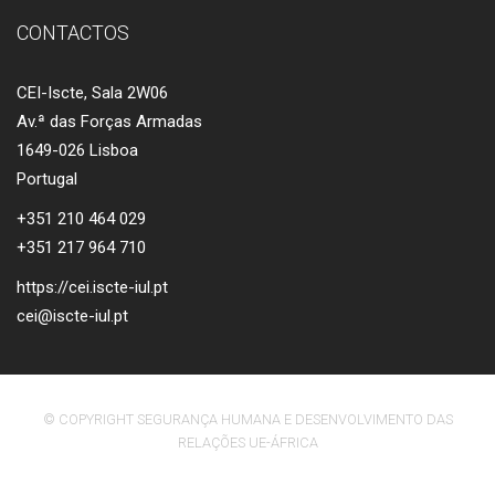
CONTACTOS
CEI-Iscte, Sala 2W06
Av.ª das Forças Armadas
1649-026 Lisboa
Portugal
+351 210 464 029
+351 217 964 710
https://cei.iscte-iul.pt
cei@iscte-iul.pt
© COPYRIGHT SEGURANÇA HUMANA E DESENVOLVIMENTO DAS
RELAÇÕES UE-ÁFRICA